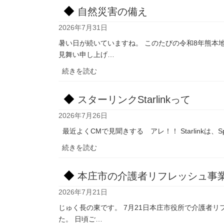
自然災害の備え
2026年7月31日
暑い日が続いていますね。 このたびの令和8年熊本
見舞い申し上げ…
:
続きを読む
自
然
スターリンクStarlinkって
災
2026年7月26日
害
の
最近よくCMで見聞きする アレ！！ Starlinkは、
備
:
続きを読む
え
ス
タ
本庄市の介護者リフレッシュ事
ー
2026年7月21日
リ
ン
じゅく長の東です。 7月21日本庄市役所で介護者
ク
た。 日頃ご…