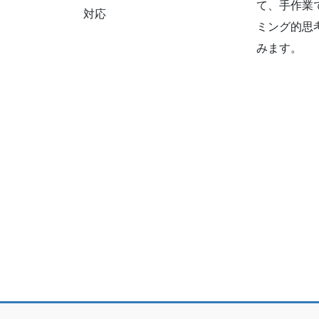
て、手作業
対応
ミング的思
みます。