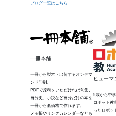
る
ブログ一覧はこちら
講
ー
た
座
ト
一冊本舗
一冊から製本・出荷するオンデマ
ヒューマ
ンド印刷。
PDFで原稿をいただければ句集、
5歳から中
自分史、小説など自分だけの本を
ロボット教
一冊から低価格で作れます。
ったロボッ
メモ帳やリングカレンダーなども