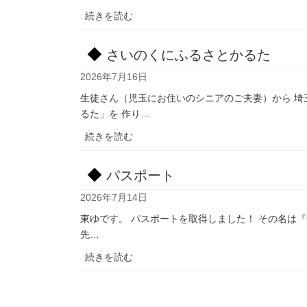
Starlink
:
続きを読む
っ
本
て
庄
さいのくにふるさとかるた
市
2026年7月16日
の
介
生徒さん（児玉にお住いのシニアのご夫妻）から 埼
護
るた」を 作り…
者
:
続きを読む
リ
さ
フ
い
レ
パスポート
の
ッ
2026年7月14日
く
シ
に
東ゆです。 パスポートを取得しました！ その名は『GU
ュ
ふ
先…
事
る
業
:
続きを読む
さ
で
パ
と
水
ス
か
引
ポ