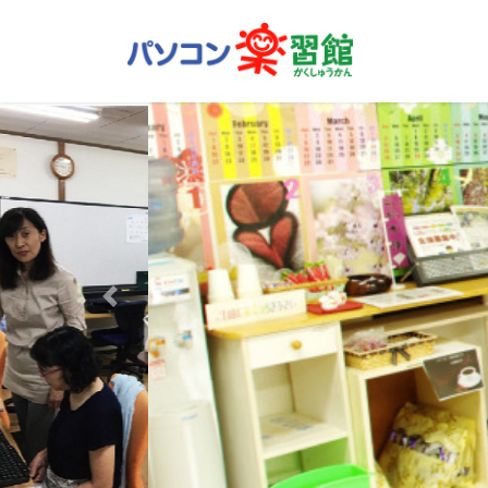
コ
ナ
ン
ビ
テ
ゲ
ン
ー
ツ
シ
へ
ョ
ス
ン
キ
に
ッ
移
プ
動
Previous