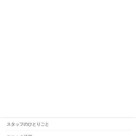
話題のパスポート
2026年7月8日
千葉みなとのK’sハーバーのイベントに「ぱそばんミ
ニ」でライブに参加しました。
2026年7月5日
本庄市シニア向けタブレット講座
2026年7月3日
カテゴリー
じゅく長より
スタッフのひとりごと